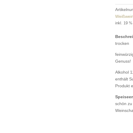
Menge
Artikeln
Weißwei
inkl. 19 
Beschre
trocken
feinwürzi
Genuss!
Alkohol 1
enthält Su
Produkt en
Speisee
schön zu 
Weinsch