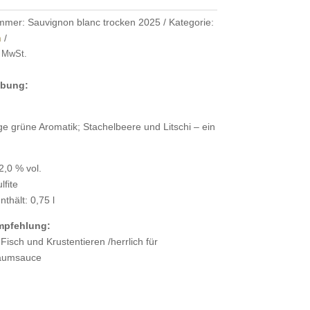
ummer:
Sauvignon blanc trocken 2025
Kategorie:
n
% MwSt.
ibung:
ge grüne Aromatik; Stachelbeere und Litschi – ein
2,0 % vol.
lfite
thält: 0,75 l
mpfehlung:
Fisch und Krustentieren /herrlich für
aumsauce