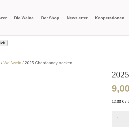
nzer
Die Weine
Der Shop
Newsletter
Kooperationen
ück
/
Weißwein
/ 2025 Chardonnay trocken
2025
9,0
12,00
€
/
L
2025
Chardon
trocken