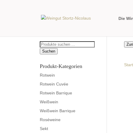
Die Wi
Suchen
Zur
nach:
Suchen
Start
Produkt-Kategorien
Rotwein
Rotwein Cuvée
Rotwein Barrique
Weißwein
Weißwein Barrique
Roséweine
Sekt