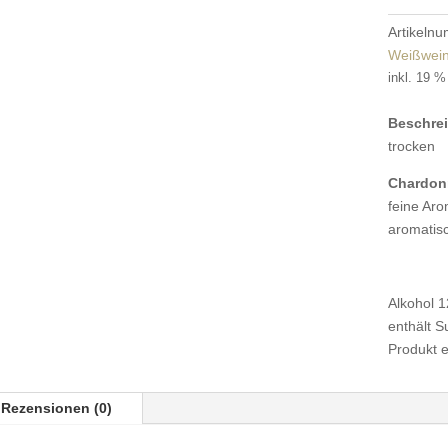
Menge
Artikeln
Weißwei
inkl. 19 
Beschre
trocken
Chardon
feine Ar
aromatisc
Alkohol 1
enthält Su
Produkt en
Rezensionen (0)