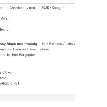
ummer:
Chardonnay trocken 2025
Kategorie:
n
% MwSt.
ibung:
nay frisch und fruchtig
kein Barrique-Ausbau
omen von Birne und Honigmelone
her, leichter Burgunder
2,0% vol.
lfite
thält: 0,75 l