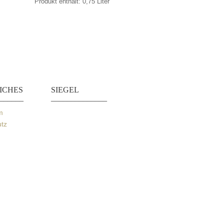
Produkt enthält: 0,75
Liter
ICHES
SIEGEL
______
______________
m
tz